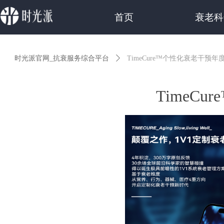
首页
衰老科
时光派官网_抗衰服务综合平台
ꄲ
TimeCure™个性化衰老干预
TimeC